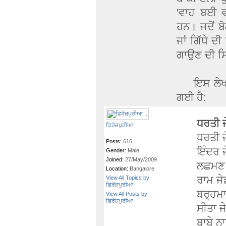
'ਵਾਹ ਬਈ ਵ
ਹਨ। ਜਦੋਂ ਬੋ
ਜਾਂ ਗਿੱਧੇ ਦ
ਗਾਉਣ ਦੀ ਸਿ
ਇਸ ਲੇਖ ਲਈ
ਗਈ ਹੈ:
ਧਰਤੀ ਜ
ਫ਼ਿਰੋਜ਼ਪੁਰੀਆ
ਧਰਤੀ ਜ
Posts:
616
ਇੰਦਰ ਜ
Gender:
Male
Joined:
27/May/2009
ਲਛਮਣ 
Location:
Bangalore
ਰਾਮ ਜੇ
View All Topics by
ਫ਼ਿਰੋਜ਼ਪੁਰੀਆ
ਬਰ੍ਹਮਾ
View All Posts by
ਫ਼ਿਰੋਜ਼ਪੁਰੀਆ
ਸੀਤਾ ਜ
ਬਾਬੇ ਨ