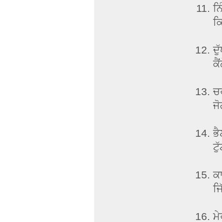
ਨਿ
ਕਿ
ਦੁ
ਕੈ
ਚਰ
ਜ
ਭੈ
ਟੁ
ਕਾ
ਜਿ
ਮੇ