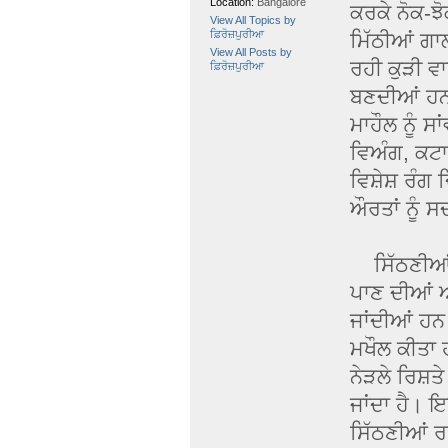
Location:
Bangalore
ਕਰਕੇ ਨੋਕ-ਝ
View All Topics by
ਫ਼ਿਰੋਜ਼ਪੁਰੀਆ
ਮਿੱਠੀਆਂ ਗਾ
View All Posts by
ਰਹੀ ਕੁੜੀ ਵ
ਫ਼ਿਰੋਜ਼ਪੁਰੀਆ
ਬਣਦੀਆਂ ਹਨ
ਮਾਹੌਲ ਨੂੰ ਸ
ਵਿਅੰਗ, ਕਟਾ
ਵਿਸ਼ੇਸ਼ ਰੰਗ 
ਔਰਤਾਂ ਨੂੰ ਸਦਾ
ਸਿੱਠਣੀਆਂ ਵ
ਪਾਣ ਦੀਆਂ ਆ
ਜਾਂਦੀਆਂ ਹਨ। 
ਮਖੌਲ ਕੀਤਾ ਹ
ਨੇੜਲੇ ਰਿਸ਼
ਜਾਂਦਾ ਹੈ। 
ਸਿੱਠਣੀਆਂ ਰਾਹ