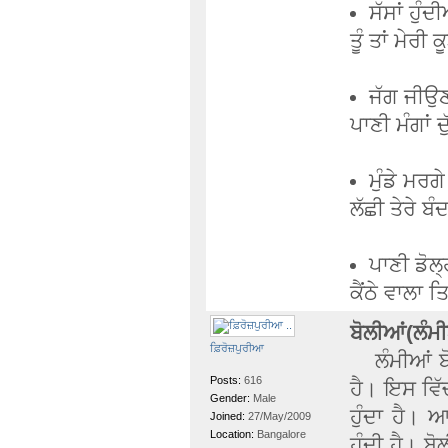
ਸੱਸਾਂ ਹੁੰ
ਤੂੰ ਤਾਂ ਮੇਰੀ 
ਜੱਗ ਜੀਉ
ਪਾਣੀ ਮੰਗਾਂ ਦ
ਮੁੰਡੇ ਮਰ
ਲੱਛੀ ਤੇਰੇ ਬੰ
ਪਾਣੀ ਡੋਲ੍
ਕੈਂਠੇ ਵਾਲਾ
ਬੋਲੀਆਂ(ਲੰਮ
ਫ਼ਿਰੋਜ਼ਪੁਰੀਆ
ਲੰਮੀਆਂ ਬੋ
Posts:
616
ਹੈ। ਇਸ ਵਿੱ
Gender:
Male
ਹੁੰਦਾ ਹੈ। 
Joined:
27/May/2009
Location:
Bangalore
ਹੁੰਦੀ ਹੈ। 