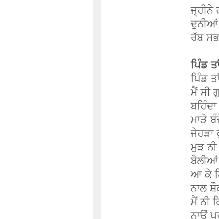
ਜ੍ਹੀਨੇ
ਦੁਨੀਆਂ
ਰੱਬ ਸਭਨ
ਪਿੰਡ ਤਾ
ਪਿੰਡ ਤਾ
ਮੈਂ ਸੀ
ਬਹਿੰਦਾ
ਮਾੜੇ ਬ
ਜੇਹੜਾ 
ਮੁੜ ਨੀ
ਬੋਲੀਆਂ
ਆ ਕੇ ਗ
ਨਾਲ ਸ਼ੌ
ਮੈਂ ਨੀ 
ਨਾਉਂ ਪ