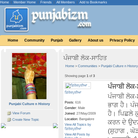
Home
|
Member Home
|
Friends
|
All Members
|
Add to Bookmarks
Home
Community
Punjab
Gallery
About us
Privacy Policy
ਪੰਜਾਬੀ ਲੋਕ-ਸਾਹਿਤ
Home
>
Communities
>
Punjabi Culture n History
Showing page
1
of
3
ਪੰਜਾਬੀ ਲੋਕ
ਫ਼ਿਰੋਜ਼ਪੁਰੀਆ
ਪੰਜਾਬੀ ਲੋਕ
Posts:
616
ਭਾਗ ਹੈ। ਪੰ
Punjabi Culture n History
Gender:
Male
ਹੈ। ਪਿਛਲੇ 
View Forum
Joined:
27/May/2009
Location:
Bangalore
Create New Topic
ਕਰਨ ਦੇ ਉਦਮ
View All Topics by
ਫ਼ਿਰੋਜ਼ਪੁਰੀਆ
(ਸੁਹਾਗ , ਘੋ
View All Posts by