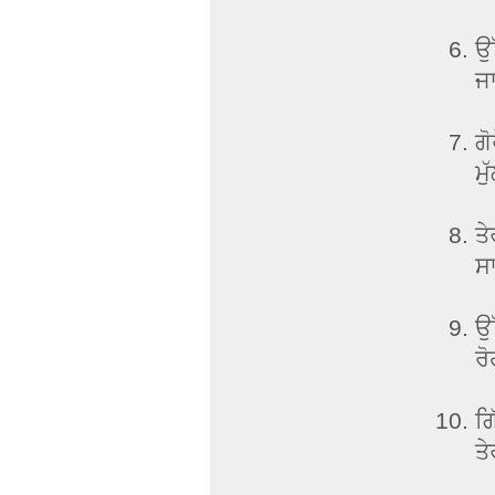
ਉੱ
ਜਾ
ਗੋ
ਮੁ
ਤੇ
ਸਾ
ਉ
ਰ
ਗਿ
ਤੇ