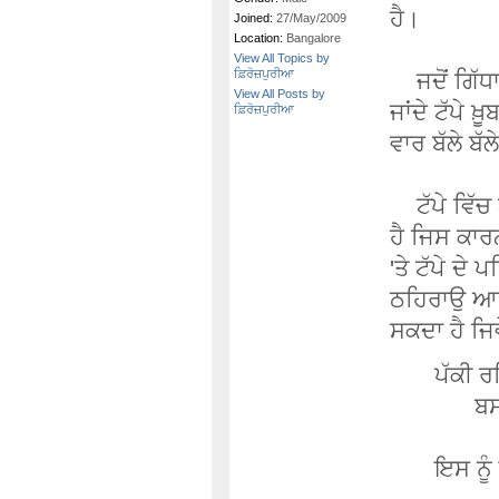
ਹੈ।
Joined:
27/May/2009
Location:
Bangalore
View All Topics by
ਫ਼ਿਰੋਜ਼ਪੁਰੀਆ
ਜਦੋਂ ਗਿੱਧਾ 
View All Posts by
ਜਾਂਦੇ ਟੱਪੇ 
ਫ਼ਿਰੋਜ਼ਪੁਰੀਆ
ਵਾਰ ਬੱਲੇ ਬੱ
ਟੱਪੇ ਵਿੱਚ 
ਹੈ ਜਿਸ ਕਾਰ
'ਤੇ ਟੱਪੇ ਦੇ
ਠਹਿਰਾਉ ਆਉਂਦ
ਸਕਦਾ ਹੈ ਜਿਵੇ
ਪੱਕੀ ਰਹ
ਬਸਰੇ 
ਇਸ ਨੂੰ