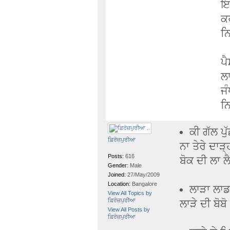
ਇਹ
ਕਰ
ਨਿ
ਪੈ
ਲਾ
ਜੰ
ਨਿ
ਕੀ ਗੱਲ ਪੁੱ
ਫ਼ਿਰੋਜ਼ਪੁਰੀਆ
ਨਾ ਤੇਰੇ ਦਾੜ੍ਹ
Posts:
616
ਬੋਕ ਦੀ ਲਾ ਲੈ
Gender:
Male
Joined:
27/May/2009
Location:
Bangalore
ਲਾੜਾ ਲਾਡਲ
View All Topics by
ਫ਼ਿਰੋਜ਼ਪੁਰੀਆ
ਲਾੜੇ ਦੀ ਬੋਬ
View All Posts by
ਫ਼ਿਰੋਜ਼ਪੁਰੀਆ