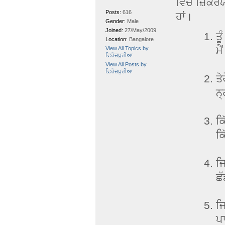
ਵਿੱਚ ਜ਼ਿਕਰਯੋ
Posts:
616
ਹਾਂ।
Gender:
Male
Joined:
27/May/2009
ਤੂ
Location:
Bangalore
ਮੈ
View All Topics by
ਫ਼ਿਰੋਜ਼ਪੁਰੀਆ
View All Posts by
ਫ਼ਿਰੋਜ਼ਪੁਰੀਆ
ਤੇ
ਨ੍
ਕਿ
ਕਿ
ਜਿ
ਛ
ਜਿ
ਪਾ