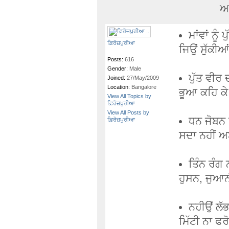
ਆਉ
ਮਾਂਵਾਂ ਨੂੰ 
ਫ਼ਿਰੋਜ਼ਪੁਰੀਆ
ਜਿਉਂ ਸੁੱਕੀਆਂ
Posts:
616
Gender:
Male
ਪੁੱਤ ਵੀਰ 
Joined:
27/May/2009
Location:
Bangalore
ਭੂਆ ਕਹਿ ਕੇ
View All Topics by
ਫ਼ਿਰੋਜ਼ਪੁਰੀਆ
View All Posts by
ਧਨ ਜੋਬਨ ਫ
ਫ਼ਿਰੋਜ਼ਪੁਰੀਆ
ਸਦਾ ਨਹੀਂ 
ਤਿੰਨ ਰੰਗ 
ਹੁਸਨ, ਜੁਆਨ
ਨਹੀਉਂ ਲੱ
ਮਿੱਟੀ ਨਾ ਫ