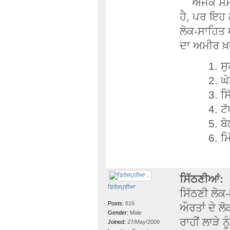
ਅਜੋਕੇ ਸਮੇਂ
ਹੈ, ਪਰ ਇਹ ਗ
ਲੋਕ-ਸਾਹਿਤ 
ਦਾ ਅਮੀਰ ਖ਼
ਸ
ਘ
ਸ
ਟੱ
ਬੋ
ਮਿ
ਸਿੱਠਣੀਆਂ:
ਫ਼ਿਰੋਜ਼ਪੁਰੀਆ
ਸਿੱਠਣੀ ਲੋਕ
Posts:
616
ਔਰਤਾਂ ਦੇ ਲ
Gender:
Male
ਰਾਹੀਂ ਲਾੜੇ ਨ
Joined:
27/May/2009