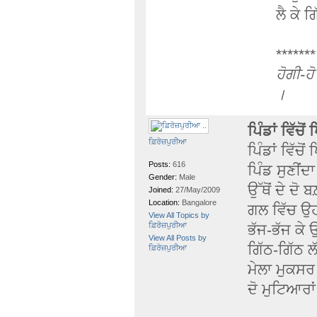
ਲੈ ਕੇ ਗ
*******
ਹੋਗੀ-ਹ
।
ਪਿੰਡਾਂ ਵਿੱਚੋਂ 
ਫ਼ਿਰੋਜ਼ਪੁਰੀਆ
ਪਿੰਡਾਂ ਵਿੱਚੋਂ 
Posts:
616
ਪਿੰਡ ਸੁਣੀਂਦਾ
Gender:
Male
ਉੱਥੋਂ ਦੇ ਦੋ ਬ
Joined:
27/May/2009
Location:
Bangalore
ਗਲ ਵਿੱਚ ਉਹਨ
View All Topics by
ਫ਼ਿਰੋਜ਼ਪੁਰੀਆ
ਭੱਜ-ਭੱਜ ਕੇ 
View All Posts by
ਗਿੱਠ-ਗਿੱਠ 
ਫ਼ਿਰੋਜ਼ਪੁਰੀਆ
ਮੇਲਾ ਮੁਕਸਰ
ਦੋ ਮੁਟਿਆਰਾਂ