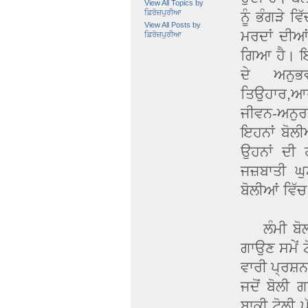
View All Topics by
ਫ਼ਿਰੋਜ਼ਪੁਰੀਆ
ਨੂੰ ਭੰਗੜੇ ਵ
View All Posts by
ਮਰਦਾਂ ਦੀਆਂ 
ਫ਼ਿਰੋਜ਼ਪੁਰੀਆ
ਗਿਆ ਹੈ। ਇ
ਦੇ ਅਨੁਭਵ
ਤਿਉਹਾਰ,ਆਰ
ਜੀਵਨ-ਅਨੁਰ
ਇਹਨਾਂ ਬੋਲੀ
ਉਹਨਾਂ ਦੀ
ਜਜ਼ਬਾਤੀ ਘੁ
ਬੋਲੀਆਂ ਵਿੱ
ਲੰਮੀ ਬੋਲੀ 
ਗਾਉਣ ਸਮੇਂ ਟ
ਵਾਰੀ ਪ੍ਰਸ਼ਨ 
ਜਦੋਂ ਬੋਲੀ 
ਬਾਕੀ ਟੋਲੀ ਪ