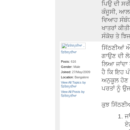
ਪਿਉ ਦੀ ਸਰੀ
ਕੰਜੂਸੀ, ਆਲ
ਵਿਆਹ ਸੰਬੰਧਾ
ਖਾਤਰਾਂ ਕੀਤੀ
ਸੰਕੋਚ ਤੇ ਝ
ਸਿੱਠਣੀਆਂ ਔ
ਫ਼ਿਰੋਜ਼ਪੁਰੀਆ
ਗਾਉਣ ਦੀ ਲੋ
Posts:
616
ਲਿਆ ਜਾਂਦਾ 
Gender:
Male
ਹੈ ਕਿ ਇਹ ਪੰ
Joined:
27/May/2009
Location:
Bangalore
ਅਨੁਕੂਲ ਹੋਣ
View All Topics by
ਫ਼ਿਰੋਜ਼ਪੁਰੀਆ
ਪਰਤਾਂ ਨੂੰ 
View All Posts by
ਫ਼ਿਰੋਜ਼ਪੁਰੀਆ
ਕੁਝ ਸਿੱਠਣੀਆ
ਜਾ
ਏਨ