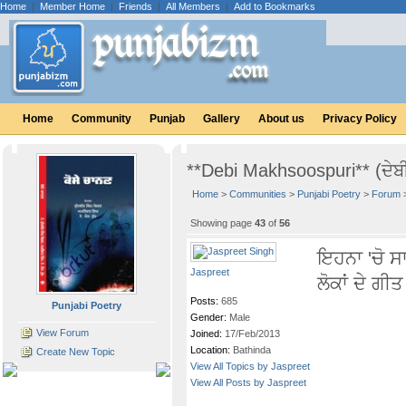
Home
|
Member Home
|
Friends
|
All Members
|
Add to Bookmarks
Home
Community
Punjab
Gallery
About us
Privacy Policy
**Debi Makhsoospuri** (ਦੇਬੀ
Home
>
Communities
>
Punjabi Poetry
>
Forum
Showing page
43
of
56
ਇਹਨਾ 'ਚੋ 
Jaspreet
ਲੋਕਾਂ ਦੇ ਗੀ
Posts:
685
Punjabi Poetry
Gender:
Male
View Forum
Joined:
17/Feb/2013
Location:
Bathinda
Create New Topic
View All Topics by Jaspreet
View All Posts by Jaspreet