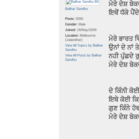
ਮੇਰੇ ਦੇਸ਼ ਬ
Balihar Sandhu
ਇਥੇਂ ਧੱਕੇ ਪੈ
Posts:
5090
Gender:
Male
Joined:
18/May/2009
Location:
Melbourne
ਮੇਰੇ ਭਾਰਤ 
{Jalandhar}
View All Topics by Balihar
ਉਨਾਂ ਦੇ ਨਾਂ 
Sandhu
ਨਹੀ ਪੁੱਛਦੇ ਰ
View All Posts by Balihar
Sandhu
ਮੇਰੇ ਦੇਸ਼ ਬ
ਦੇ ਕਿੰਨੀ ਕ
ਇਥੇ ਕੋਈ ਕਿਸ
ਗੁਣ ਕਿੰਨੇ ਹੋ
ਮੇਰੇ ਦੇਸ਼ ਬ