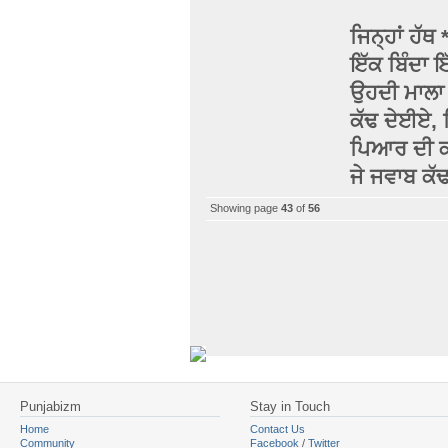
ਜਿਨ੍ਹਾਂ ਹੱਥ
ਇੱਕ ਬਿੰਦਾ ਇ
ਉਹਦੀ ਮਾਲਾ ਵ
ਕੱਢ ਦੇਈਏ
, 
ਪਿਆਰ ਦੀ ਕਹਾ
ਜੇ ਜਵਾਬ ਕੱ
Showing page
43
of
56
Punjabizm
Stay in Touch
Home
Contact Us
Community
Facebook
/
Twitter