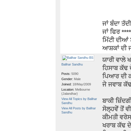
ਜਾਂ ਬੰਦਾ ਤੱਦ
ਜਾਂ ਫਿਰ ****
ਮਿੱਟੀ ਦੀਆਂ
ਆਸ਼ਕਾਂ ਦੀ ਜ
ਯਾਰੀ ਵਾਲੇ ਖ
Balihar Sandhu
ਹਿਸਾਬ ਕੱਢ
Posts:
5090
ਪਿਆਰ ਦੀ ਕਹਾ
Gender:
Male
ਜੇ ਜਵਾਬ ਕੱ
Joined:
18/May/2009
Location:
Melbourne
{Jalandhar}
View All Topics by Balihar
ਬਾਕੀ ਜ਼ਿੰਦਗੀ
Sandhu
ਸੋਲ੍ਹਵੇਂ ਤੋਂ 
View All Posts by Balihar
Sandhu
ਕੀਮਤੀ ਵਰੇਸ 
ਖਰਾਬ ਕੱਢ 